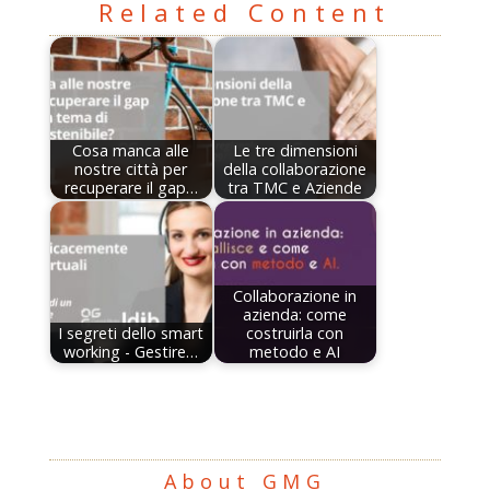
Related Content
Cosa manca alle
Le tre dimensioni
nostre città per
della collaborazione
recuperare il gap…
tra TMC e Aziende
Collaborazione in
azienda: come
I segreti dello smart
costruirla con
working - Gestire…
metodo e AI
About GMG